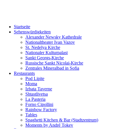
Sofia-TOP10
Ausgeh-Tipps und Events in Sofia!
Startseite
Sehenswürdigkeiten
Alexander Newsky Kathedrale
Nationaltheater Ivan Vazov
St. Nedelya Kirche
Nationaler Kulturpalast
Sankt Georgs-Kirche
Russische Sankt Nicolai-Kirche
Zentrales Mineralbad in Sofia
Restaurants
Pod Lipite
Moma
Izbata Taverne
Shtastlivetsa
La Pasteria
Forno Cipollini
Rainbow Factory
Tables
Spaghetti Kitchen & Bar (Stadtzentrum)
Moments by André Tokev