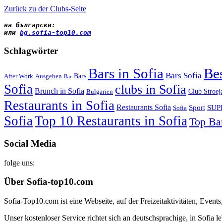
Zurück zu der Clubs-Seite
на български
:
или 
bg.sofia-top10.com
Schlagwörter
Bars in Sofia
Bes
Bars Sofia
Bars
After Work
Ausgehen
Bar
Sofia
clubs in Sofia
Brunch in Sofia
Club Stroej
Bulgarien
Restaurants in Sofia
Restaurants Sofia
Sport
SUP
Sofia
Sofia
Top 10 Restaurants in Sofia
Top Bar
Social Media
folge uns:
Über Sofia-top10.com
Sofia-Top10.com ist eine Webseite, auf der Freizeitaktivitäten, Even
Unser kostenloser Service richtet sich an deutschsprachige, in Sofia 