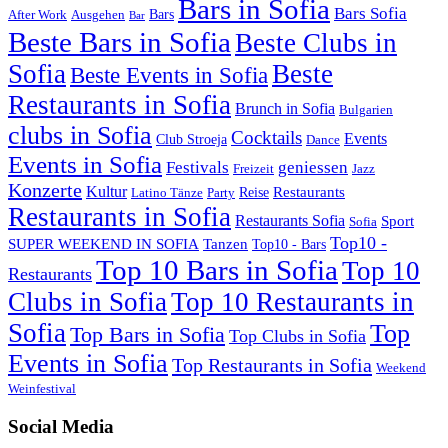
Bars in Sofia
Bars Sofia
Bars
After Work
Ausgehen
Bar
Beste Bars in Sofia
Beste Clubs in
Sofia
Beste
Beste Events in Sofia
Restaurants in Sofia
Brunch in Sofia
Bulgarien
clubs in Sofia
Cocktails
Events
Club Stroeja
Dance
Events in Sofia
Festivals
geniessen
Freizeit
Jazz
Konzerte
Kultur
Restaurants
Reise
Latino Tänze
Party
Restaurants in Sofia
Restaurants Sofia
Sport
Sofia
Top10 -
SUPER WEEKEND IN SOFIA
Tanzen
Top10 - Bars
Top 10 Bars in Sofia
Top 10
Restaurants
Clubs in Sofia
Top 10 Restaurants in
Sofia
Top
Top Bars in Sofia
Top Clubs in Sofia
Events in Sofia
Top Restaurants in Sofia
Weekend
Weinfestival
Social Media