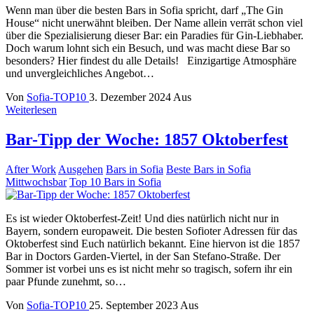
Wenn man über die besten Bars in Sofia spricht, darf „The Gin
House“ nicht unerwähnt bleiben. Der Name allein verrät schon viel
über die Spezialisierung dieser Bar: ein Paradies für Gin-Liebhaber.
Doch warum lohnt sich ein Besuch, und was macht diese Bar so
besonders? Hier findest du alle Details! Einzigartige Atmosphäre
und unvergleichliches Angebot…
Von
Sofia-TOP10
3. Dezember 2024
Aus
Weiterlesen
Bar-Tipp der Woche: 1857 Oktoberfest
After Work
Ausgehen
Bars in Sofia
Beste Bars in Sofia
Mittwochsbar
Top 10 Bars in Sofia
Es ist wieder Oktoberfest-Zeit! Und dies natürlich nicht nur in
Bayern, sondern europaweit. Die besten Sofioter Adressen für das
Oktoberfest sind Euch natürlich bekannt. Eine hiervon ist die 1857
Bar in Doctors Garden-Viertel, in der San Stefano-Straße. Der
Sommer ist vorbei uns es ist nicht mehr so tragisch, sofern ihr ein
paar Pfunde zunehmt, so…
Von
Sofia-TOP10
25. September 2023
Aus