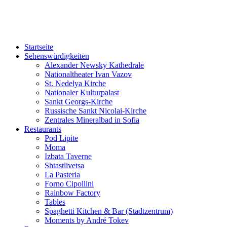
Sofia-TOP10
Ausgeh-Tipps und Events in Sofia!
Startseite
Sehenswürdigkeiten
Alexander Newsky Kathedrale
Nationaltheater Ivan Vazov
St. Nedelya Kirche
Nationaler Kulturpalast
Sankt Georgs-Kirche
Russische Sankt Nicolai-Kirche
Zentrales Mineralbad in Sofia
Restaurants
Pod Lipite
Moma
Izbata Taverne
Shtastlivetsa
La Pasteria
Forno Cipollini
Rainbow Factory
Tables
Spaghetti Kitchen & Bar (Stadtzentrum)
Moments by André Tokev