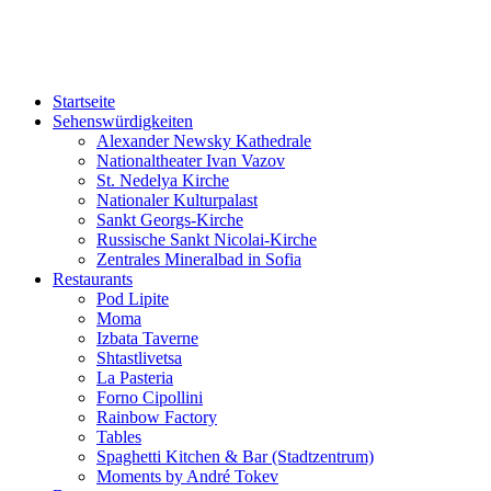
Sofia-TOP10
Ausgeh-Tipps und Events in Sofia!
Startseite
Sehenswürdigkeiten
Alexander Newsky Kathedrale
Nationaltheater Ivan Vazov
St. Nedelya Kirche
Nationaler Kulturpalast
Sankt Georgs-Kirche
Russische Sankt Nicolai-Kirche
Zentrales Mineralbad in Sofia
Restaurants
Pod Lipite
Moma
Izbata Taverne
Shtastlivetsa
La Pasteria
Forno Cipollini
Rainbow Factory
Tables
Spaghetti Kitchen & Bar (Stadtzentrum)
Moments by André Tokev