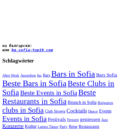
на български
:
или 
bg.sofia-top10.com
Schlagwörter
Bars in Sofia
Bars Sofia
Bars
After Work
Ausgehen
Bar
Beste Bars in Sofia
Beste Clubs in
Sofia
Beste
Beste Events in Sofia
Restaurants in Sofia
Brunch in Sofia
Bulgarien
clubs in Sofia
Cocktails
Events
Club Stroeja
Dance
Events in Sofia
Festivals
geniessen
Freizeit
Jazz
Konzerte
Kultur
Restaurants
Reise
Latino Tänze
Party