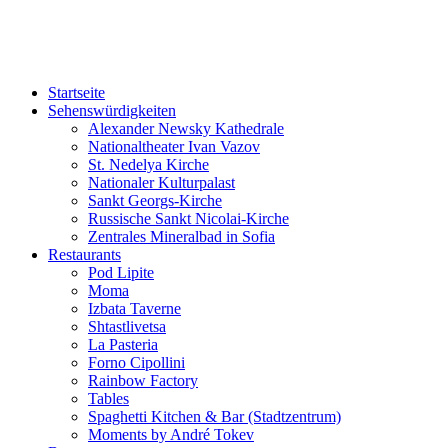
Sofia-TOP10
Ausgeh-Tipps und Events in Sofia!
Startseite
Sehenswürdigkeiten
Alexander Newsky Kathedrale
Nationaltheater Ivan Vazov
St. Nedelya Kirche
Nationaler Kulturpalast
Sankt Georgs-Kirche
Russische Sankt Nicolai-Kirche
Zentrales Mineralbad in Sofia
Restaurants
Pod Lipite
Moma
Izbata Taverne
Shtastlivetsa
La Pasteria
Forno Cipollini
Rainbow Factory
Tables
Spaghetti Kitchen & Bar (Stadtzentrum)
Moments by André Tokev