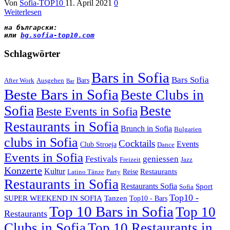
Von
Sofia-TOP10
11. April 2021
0
Weiterlesen
на български
:
или 
bg.sofia-top10.com
Schlagwörter
Bars in Sofia
Bars Sofia
Bars
After Work
Ausgehen
Bar
Beste Bars in Sofia
Beste Clubs in
Sofia
Beste
Beste Events in Sofia
Restaurants in Sofia
Brunch in Sofia
Bulgarien
clubs in Sofia
Cocktails
Events
Club Stroeja
Dance
Events in Sofia
Festivals
geniessen
Freizeit
Jazz
Konzerte
Kultur
Restaurants
Reise
Latino Tänze
Party
Restaurants in Sofia
Restaurants Sofia
Sport
Sofia
Top10 -
SUPER WEEKEND IN SOFIA
Tanzen
Top10 - Bars
Top 10 Bars in Sofia
Top 10
Restaurants
Clubs in Sofia
Top 10 Restaurants in