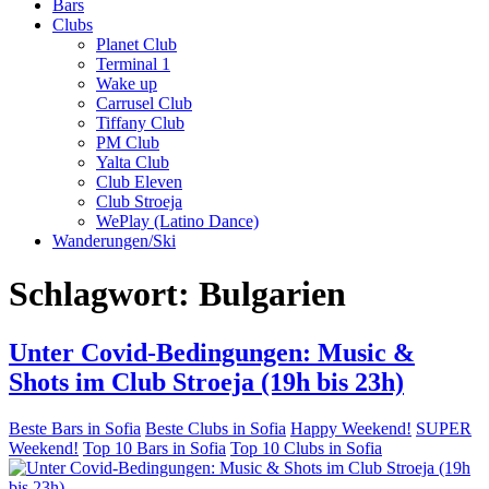
Bars
Clubs
Planet Club
Terminal 1
Wake up
Carrusel Club
Tiffany Club
PM Club
Yalta Club
Club Eleven
Club Stroeja
WePlay (Latino Dance)
Wanderungen/Ski
Schlagwort:
Bulgarien
Unter Covid-Bedingungen: Music &
Shots im Club Stroeja (19h bis 23h)
Beste Bars in Sofia
Beste Clubs in Sofia
Happy Weekend!
SUPER
Weekend!
Top 10 Bars in Sofia
Top 10 Clubs in Sofia