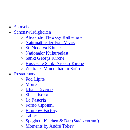
Sofia-TOP10
Ausgeh-Tipps und Events in Sofia!
Startseite
Sehenswürdigkeiten
Alexander Newsky Kathedrale
Nationaltheater Ivan Vazov
St. Nedelya Kirche
Nationaler Kulturpalast
Sankt Georgs-Kirche
Russische Sankt Nicolai-Kirche
Zentrales Mineralbad in Sofia
Restaurants
Pod Lipite
Moma
Izbata Taverne
Shtastlivetsa
La Pasteria
Forno Cipollini
Rainbow Factory
Tables
Spaghetti Kitchen & Bar (Stadtzentrum)
Moments by André Tokev